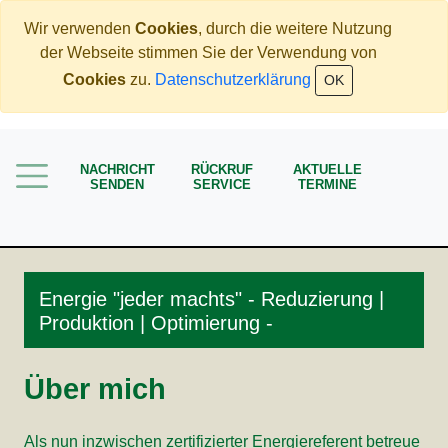
Wir verwenden
Cookies
, durch die weitere Nutzung
der Webseite stimmen Sie der Verwendung von
Home
Cookies
zu.
Datenschutzerklärung
OK
Mehr Geld verdienen
Weniger Geld bezahlen
NACHRICHT
RÜCKRUF
AKTUELLE
SENDEN
SERVICE
TERMINE
Meine Angebote
Service
Energie "jeder machts" - Reduzierung |
Produktion | Optimierung -
Über mich
Als nun inzwischen zertifizierter Energiereferent betreue