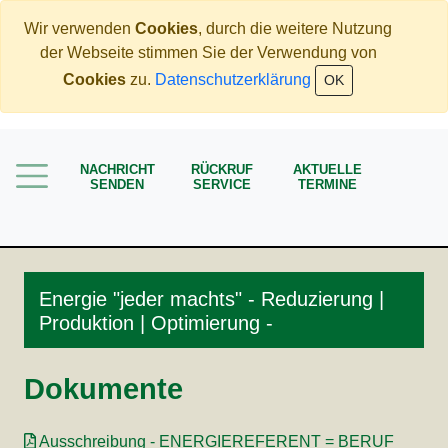
Wir verwenden
Cookies
, durch die weitere Nutzung
der Webseite stimmen Sie der Verwendung von
Home
Cookies
zu.
Datenschutzerklärung
OK
Mehr Geld verdienen
Weniger Geld bezahlen
NACHRICHT
RÜCKRUF
AKTUELLE
SENDEN
SERVICE
TERMINE
Meine Angebote
Service
Energie "jeder machts" - Reduzierung |
Produktion | Optimierung -
Dokumente
Ausschreibung - ENERGIEREFERENT = BERUF